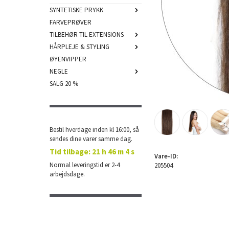
SYNTETISKE PRYKK
FARVEPRØVER
TILBEHØR TIL EXTENSIONS
HÅRPLEJE & STYLING
ØYENVIPPER
NEGLE
SALG 20 %
Bestil hverdage inden kl 16:00, så
sendes dine varer samme dag.
Tid tilbage:
21 h 46 m 4 s
Vare-ID:
Normal leveringstid er 2-4
205504
arbejdsdage.