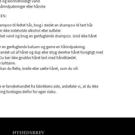
 og klorindholdigt vand.
årindpakninger eller hårolie.
ES:
mpoo til fedtet hår, brug i stedet en shampoo til tørt hår.
ikke indeholde alkohol eller sulfater.
unket vand og brug en genfugtende shampoo. Gnid ikke håret
r en genfugtende balsam og gerne en hårindpakning.
 vandet ud af håret og dup eller stryg derefter håret forsigtigt med
Du bør ikke gnubbe håret tørt med håndklædet.
lufttørre.
 kan du flette, krølle eller sætte håret, som du vil!.
 er farvebehandlet fra fabrikkens side, anbefaler vi, at du ikke
ning foretages derfor for egen risiko.
NYHEDSBREV