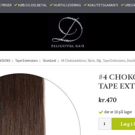
E PRISER
KØB OG DELBETAL
HURTIG LEVERING
KVALITETSGARANTI
UBEGR
NSIONS
Tape Extensions
Standard
#4 Chokoladebrun, 50cm, 50g , Tape Extensions, Doub
#4 CHOKO
TAPE EX
kr.470
der er 10 på lager
Læg i 