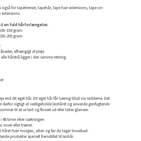
 også for tapetrenser, tapehår, tape hair extensions, tape-on
n extensions.
l en fuld hårforlængelse:
 100–150 gram
 150–200 gram
.
måneder, afhængigt af pleje.
 alle hårstrå ligger i den samme retning.
er.
e end dit eget hår. Dit eget hår får næring tilsat via rødderne. Det
 er derfor vigtigt at vedligeholde løshåret og anvende genfugtende
kommer til at se tørt og flosset ud eller taber glansen.
i 48 timer efter isætningen.
u sover eller træner.
rst håret hver morgen, aften og før du tager brusebad.
nde produkter specielt fremstillet til løshår.