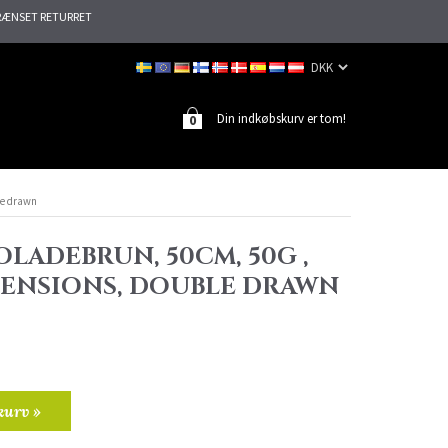
ÆNSET RETURRET
Din indkøbskurv er tom!
0
le drawn
LADEBRUN, 50CM, 50G ,
TENSIONS, DOUBLE DRAWN
kurv »