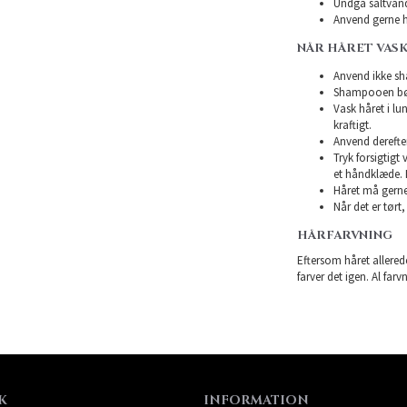
Undgå saltvand
Anvend gerne h
NÅR HÅRET VASK
Anvend ikke sha
Shampooen bør 
Vask håret i l
kraftigt.
Anvend derefte
Tryk forsigtigt
et håndklæde. 
Håret må gerne 
Når det er tørt,
HÅRFARVNING
Eftersom håret allerede
farver det igen. Al farv
K
INFORMATION