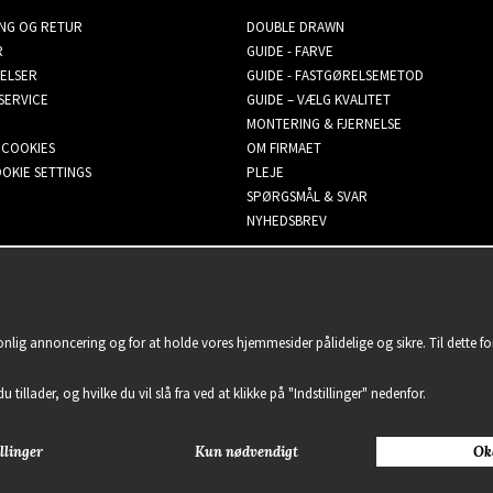
ING OG RETUR
DOUBLE DRAWN
R
GUIDE - FARVE
ELSER
GUIDE - FASTGØRELSEMETOD
SERVICE
GUIDE – VÆLG KVALITET
MONTERING & FJERNELSE
 COOKIES
OM FIRMAET
OKIE SETTINGS
PLEJE
SPØRGSMÅL & SVAR
NYHEDSBREV
sonlig annoncering og for at holde vores hjemmesider pålidelige og sikre. Til dette 
u tillader, og hvilke du vil slå fra ved at klikke på "Indstillinger" nedenfor.
llinger
Kun nødvendigt
Ok
2021 Delightful Hair