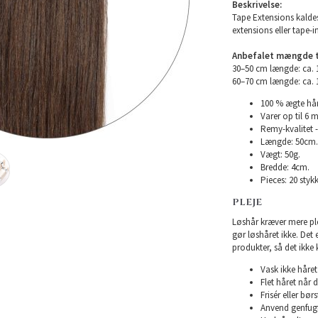
Beskrivelse:
Tape Extensions kaldes
extensions eller tape-i
Anbefalet mængde ti
30–50 cm længde: ca.
60–70 cm længde: ca.
100 % ægte hår
Varer op til 6 
Remy-kvalitet -
Længde: 50cm.
Vægt: 50g.
Bredde: 4cm.
Pieces: 20 stykk
PLEJE
Løshår kræver mere plej
gør løshåret ikke. Det
produkter, så det ikke 
Vask ikke håret 
Flet håret når d
Frisér eller bø
Anvend genfugte