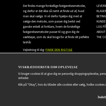
Der findes mange forskellige fastgørelsesmetoder,
LEVER
og derfor er det ikke så nemt at finde ud af, hvad
KLAGE
man skal vælge. Vi vil derfor hjælpe dig med at
BETING
vælge den metode, som passer dig bedst ved
KUNDE
ganske enkelt at forklare, hvem de forskellige
LOG PÅ
fastgørelsesmetoder passer til og give dig de
ABOUT
værktøjer, som du skal bruge for at finde dit perfekte
THE CO
løshår.
Vejledning til dig:
FINDE DEN RIGTIGE
EXTENSIONS
VI SKRÆDDERSYR DIN OPLEVELSE
Vi bruger cookies til at give dig en personlig shoppingoplevelse, per
enheder.
Klik på "Okay", hvis du tillader alle cookies eller vælg, hvilke cookies d
Indsti