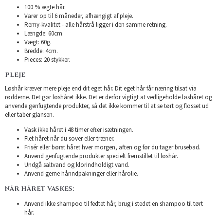
100 % ægte hår.
Varer op til 6 måneder, afhængigt af pleje.
Remy-kvalitet - alle hårstrå ligger i den samme retning.
Længde: 60cm.
Vægt: 60g.
Bredde: 4cm.
Pieces: 20 stykker.
PLEJE
Løshår kræver mere pleje end dit eget hår. Dit eget hår får næring tilsat via
rødderne. Det gør løshåret ikke. Det er derfor vigtigt at vedligeholde løshåret og
anvende genfugtende produkter, så det ikke kommer til at se tørt og flosset ud
eller taber glansen.
Vask ikke håret i 48 timer efter isætningen.
Flet håret når du sover eller træner.
Frisér eller børst håret hver morgen, aften og før du tager brusebad.
Anvend genfugtende produkter specielt fremstillet til løshår.
Undgå saltvand og klorindholdigt vand.
Anvend gerne hårindpakninger eller hårolie.
NÅR HÅRET VASKES:
Anvend ikke shampoo til fedtet hår, brug i stedet en shampoo til tørt
hår.