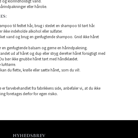
 og klorindholdigt vand.
årindpakninger eller hårolie.
ES:
mpoo til fedtet hår, brug i stedet en shampoo til tørt hår.
ikke indeholde alkohol eller sulfater.
unket vand og brug en genfugtende shampoo. Gnid ikke håret
r en genfugtende balsam og gerne en hårindpakning.
 vandet ud af håret og dup eller stryg derefter håret forsigtigt med
Du bør ikke gnubbe håret tørt med håndklædet.
lufttørre.
 kan du flette, krølle eller sætte håret, som du vil!.
 er farvebehandlet fra fabrikkens side, anbefaler vi, at du ikke
ning foretages derfor for egen risiko.
NYHEDSBREV