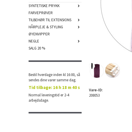
SYNTETISKE PRYKK
FARVEPRØVER
TILBEHØR TIL EXTENSIONS
HÅRPLEJE & STYLING
ØYENVIPPER
NEGLE
SALG 20 %
Bestil hverdage inden kl 16:00, så
sendes dine varer samme dag.
Tid tilbage:
16 h 18 m 39 s
Vare-ID:
Normal leveringstid er 2-4
208053
arbejdsdage.