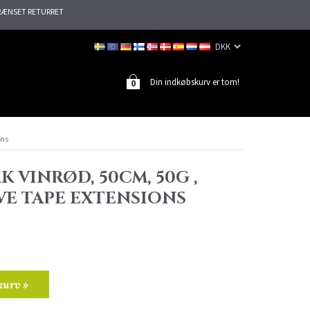
ÆNSET RETURRET
Din indkøbskurv er tom!
0
ons
K VINRØD, 50CM, 50G ,
VE TAPE EXTENSIONS
kurv »