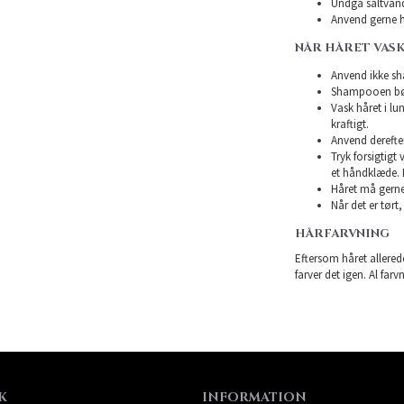
Undgå saltvand
Anvend gerne h
NÅR HÅRET VASK
Anvend ikke sha
Shampooen bør 
Vask håret i l
kraftigt.
Anvend derefte
Tryk forsigtigt
et håndklæde. 
Håret må gerne 
Når det er tørt,
HÅRFARVNING
Eftersom håret allerede
farver det igen. Al farv
K
INFORMATION