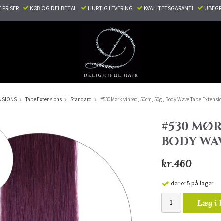
E PRISER
KØB OG DELBETAL
HURTIG LEVERING
KVALITETSGARANTI
UBEGR
NSIONS
Tape Extensions
Standard
#530 Mørk vinrød, 50cm, 50g , Body Wave Tape Extensi
#530 MØR
BODY WA
kr.460
der er 5 på lager
Læg i 