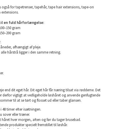
 også for tapetrenser, tapehår, tape hair extensions, tape-on
n extensions.
l en fuld hårforlængelse:
 100–150 gram
 150–200 gram
.
måneder, afhængigt af pleje.
 alle hårstrå ligger i den samme retning.
er.
e end dit eget hår. Dit eget hår får næring tilsat via rødderne. Det
 er derfor vigtigt at vedligeholde løshåret og anvende genfugtende
kommer til at se tørt og flosset ud eller taber glansen.
i 48 timer efter isætningen.
u sover eller træner.
rst håret hver morgen, aften og før du tager brusebad.
nde produkter specielt fremstillet til løshår.