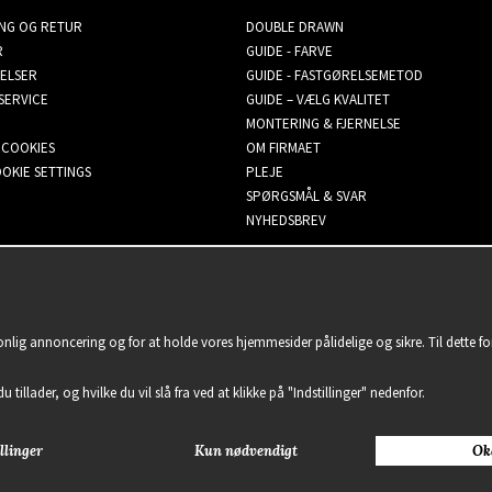
ING OG RETUR
DOUBLE DRAWN
R
GUIDE - FARVE
ELSER
GUIDE - FASTGØRELSEMETOD
SERVICE
GUIDE – VÆLG KVALITET
MONTERING & FJERNELSE
 COOKIES
OM FIRMAET
OKIE SETTINGS
PLEJE
SPØRGSMÅL & SVAR
NYHEDSBREV
sonlig annoncering og for at holde vores hjemmesider pålidelige og sikre. Til dette 
u tillader, og hvilke du vil slå fra ved at klikke på "Indstillinger" nedenfor.
llinger
Kun nødvendigt
Ok
2021 Delightful Hair