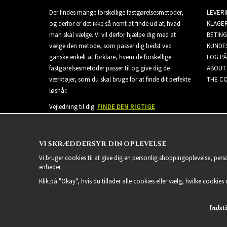
Der findes mange forskellige fastgørelsesmetoder,
LEVER
og derfor er det ikke så nemt at finde ud af, hvad
KLAGE
man skal vælge. Vi vil derfor hjælpe dig med at
BETING
vælge den metode, som passer dig bedst ved
KUNDE
ganske enkelt at forklare, hvem de forskellige
LOG PÅ
fastgørelsesmetoder passer til og give dig de
ABOUT
værktøjer, som du skal bruge for at finde dit perfekte
THE CO
løshår.
Vejledning til dig:
FINDE DEN RIGTIGE
EXTENSIONS
VI SKRÆDDERSYR DIN OPLEVELSE
Vi bruger cookies til at give dig en personlig shoppingoplevelse, per
enheder.
Klik på "Okay", hvis du tillader alle cookies eller vælg, hvilke cookies d
Indsti