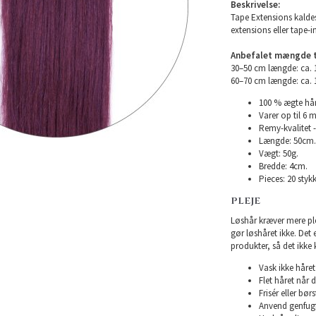
Beskrivelse:
Tape Extensions kaldes
extensions eller tape-i
Anbefalet mængde ti
30–50 cm længde: ca.
60–70 cm længde: ca.
100 % ægte hår
Varer op til 6 
Remy-kvalitet -
Længde: 50cm.
Vægt: 50g.
Bredde: 4cm.
Pieces: 20 stykk
PLEJE
Løshår kræver mere plej
gør løshåret ikke. Det
produkter, så det ikke 
Vask ikke håret 
Flet håret når d
Frisér eller bø
Anvend genfugte