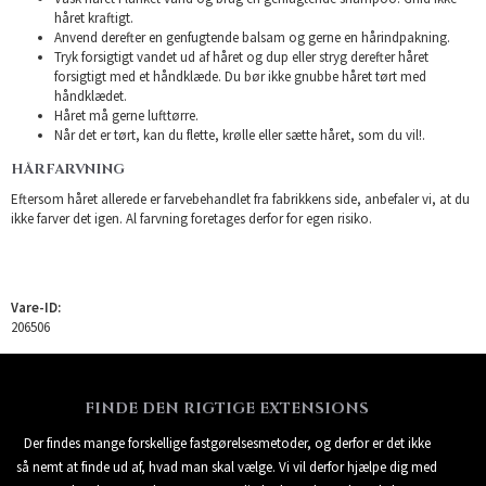
håret kraftigt.
Anvend derefter en genfugtende balsam og gerne en hårindpakning.
Tryk forsigtigt vandet ud af håret og dup eller stryg derefter håret
forsigtigt med et håndklæde. Du bør ikke gnubbe håret tørt med
håndklædet.
Håret må gerne lufttørre.
Når det er tørt, kan du flette, krølle eller sætte håret, som du vil!.
HÅRFARVNING
Eftersom håret allerede er farvebehandlet fra fabrikkens side, anbefaler vi, at du
ikke farver det igen. Al farvning foretages derfor for egen risiko.
Vare-ID:
206506
FINDE DEN RIGTIGE EXTENSIONS
Der findes mange forskellige fastgørelsesmetoder, og derfor er det ikke
så nemt at finde ud af, hvad man skal vælge. Vi vil derfor hjælpe dig med