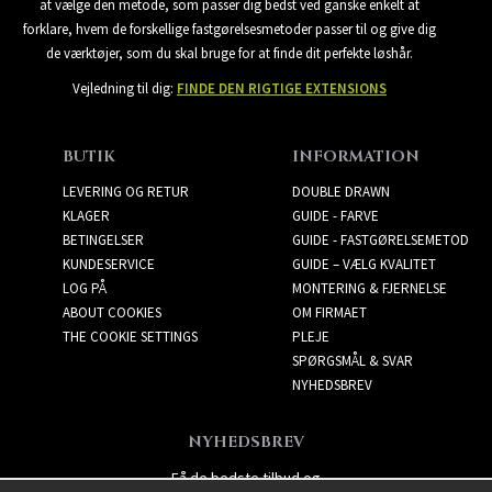
at vælge den metode, som passer dig bedst ved ganske enkelt at
forklare, hvem de forskellige fastgørelsesmetoder passer til og give dig
de værktøjer, som du skal bruge for at finde dit perfekte løshår.
Vejledning til dig:
FINDE DEN RIGTIGE EXTENSIONS
BUTIK
INFORMATION
LEVERING OG RETUR
DOUBLE DRAWN
KLAGER
GUIDE - FARVE
BETINGELSER
GUIDE - FASTGØRELSEMETOD
KUNDESERVICE
GUIDE – VÆLG KVALITET
LOG PÅ
MONTERING & FJERNELSE
ABOUT COOKIES
OM FIRMAET
THE COOKIE SETTINGS
PLEJE
SPØRGSMÅL & SVAR
NYHEDSBREV
NYHEDSBREV
Få de bedste tilbud og