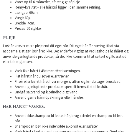
Varer op til 6 måneder, afhængigt af pleje.
Remy-kvalitet - alle hårstrå ligger i den samme retning.
Længde: 60cm.
Vægt: 60g.
Bredde: 4cm.
Pieces: 20 stykker.
PLEJE
Løshår kræver mere pleje end dit eget hår. Dit eget hår får næring tilsat via
rødderne. Det gør løshåret ikke. Det er derfor vigtigt at vedligeholde løshåret og
anvende genfugtende produkter, så det ikke kommer til at se tørt og flosset ud
eller taber glansen.
Vask ikke håret i 48 timer efter isætningen.
Flet håret når du sover eller træner.
Frisér eller børst håret hver morgen, aften og før du tager brusebad.
Anvend genfugtende produkter specielt fremstillet til løshår.
Undgå saltvand og klorindholdigt vand.
Anvend gerne hårindpakninger eller hårolie.
NÅR HÅRET VASKES:
Anvend ikke shampoo til fedtet hår, brug i stedet en shampoo til tørt
hår.
Shampooen bør ikke indeholde alkohol eller sulfater.
Vask håret i lunket vand og brug en genfugtende shampoo. Gnid ikke