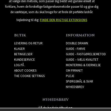
at vælge den metode, som passer dig bedst ved ganske enkelt at
forklare, hvem de forskellige fastgørelsesmetoder passer til og give dig
de værktøjer, som du skal bruge for at finde dit perfekte løshår.
Vejledning til dig:
FINDE DEN RIGTIGE EXTENSIONS
BUTIK
INFORMATION
LEVERING OG RETUR
DOUBLE DRAWN
KLAGER
GUIDE - FARVE
BETINGELSER
GUIDE - FASTGØRELSEMETOD
KUNDESERVICE
GUIDE – VÆLG KVALITET
LOG PÅ
MONTERING & FJERNELSE
ABOUT COOKIES
OM FIRMAET
THE COOKIE SETTINGS
PLEJE
SPØRGSMÅL & SVAR
NYHEDSBREV
NYHEDSBREV
Få de bedste tilbud og