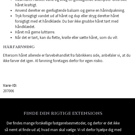
håret kraftigt.
Anvend derefter en genfugtende balsam og gerne en hårindpakning.
Tryk forsigtigt vandet ud af håret og dup eller stryg derefter håret
forsigtigt med et håndklæde. Du bør ikke gnubbe håret tørt med
håndklædet.
Håret må gerne lufttørre.
Når det er tørt, kan du flette, krølle eller sætte håret, som du vil!.
HÅRFARVNING
Eftersom håret allerede er farvebehandlet fra fabrikkens side, anbefaler vi, at du
ikke farver det igen. Al farvning foretages derfor for egen risiko.
Vare-ID:
207006
FINDE DEN RIGTIGE EXTENSIONS
Der findes mange forskellige fastgørelsesmetoder, og derfor er det ikke
så nemt at finde ud af, hvad man skal vælge. Vi vil derfor hjælpe dig med