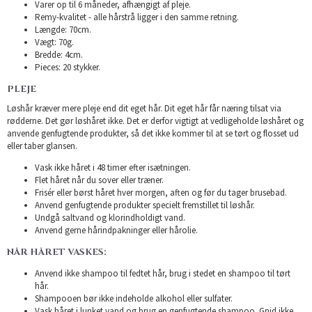
Varer op til 6 måneder, afhængigt af pleje.
Remy-kvalitet - alle hårstrå ligger i den samme retning.
Længde: 70cm.
Vægt: 70g.
Bredde: 4cm.
Pieces: 20 stykker.
PLEJE
Løshår kræver mere pleje end dit eget hår. Dit eget hår får næring tilsat via
rødderne. Det gør løshåret ikke. Det er derfor vigtigt at vedligeholde løshåret og
anvende genfugtende produkter, så det ikke kommer til at se tørt og flosset ud
eller taber glansen.
Vask ikke håret i 48 timer efter isætningen.
Flet håret når du sover eller træner.
Frisér eller børst håret hver morgen, aften og før du tager brusebad.
Anvend genfugtende produkter specielt fremstillet til løshår.
Undgå saltvand og klorindholdigt vand.
Anvend gerne hårindpakninger eller hårolie.
NÅR HÅRET VASKES:
Anvend ikke shampoo til fedtet hår, brug i stedet en shampoo til tørt
hår.
Shampooen bør ikke indeholde alkohol eller sulfater.
Vask håret i lunket vand og brug en genfugtende shampoo. Gnid ikke