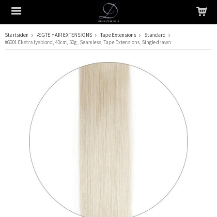
Startsiden
ÆGTE HAIR EXTENSIONS
Tape Extensions
Standard
#6001 Ekstra lysblond, 40cm, 50g , Seamless, Tape Extensions, Single drawn
Produktet er blevet tilføjet til din indkøbskurv