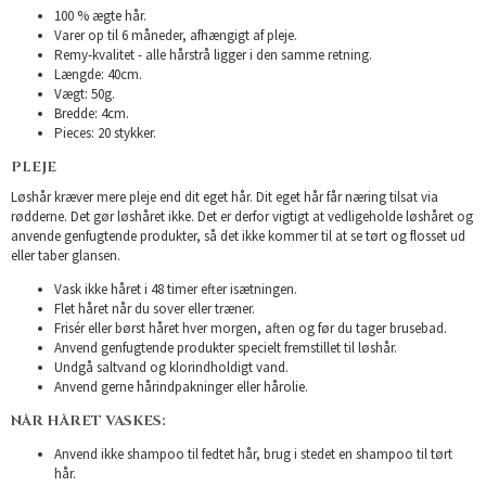
100 % ægte hår.
Varer op til 6 måneder, afhængigt af pleje.
Remy-kvalitet - alle hårstrå ligger i den samme retning.
Længde: 40cm.
Vægt: 50g.
Bredde: 4cm.
Pieces: 20 stykker.
PLEJE
Løshår kræver mere pleje end dit eget hår. Dit eget hår får næring tilsat via
rødderne. Det gør løshåret ikke. Det er derfor vigtigt at vedligeholde løshåret og
anvende genfugtende produkter, så det ikke kommer til at se tørt og flosset ud
eller taber glansen.
Vask ikke håret i 48 timer efter isætningen.
Flet håret når du sover eller træner.
Frisér eller børst håret hver morgen, aften og før du tager brusebad.
Anvend genfugtende produkter specielt fremstillet til løshår.
Undgå saltvand og klorindholdigt vand.
Anvend gerne hårindpakninger eller hårolie.
NÅR HÅRET VASKES:
Anvend ikke shampoo til fedtet hår, brug i stedet en shampoo til tørt
hår.