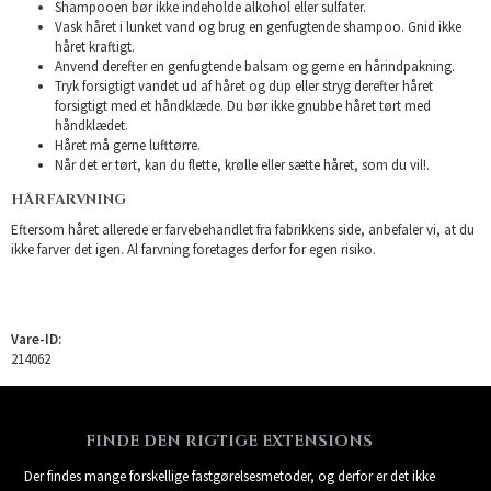
Shampooen bør ikke indeholde alkohol eller sulfater.
Vask håret i lunket vand og brug en genfugtende shampoo. Gnid ikke
håret kraftigt.
Anvend derefter en genfugtende balsam og gerne en hårindpakning.
Tryk forsigtigt vandet ud af håret og dup eller stryg derefter håret
forsigtigt med et håndklæde. Du bør ikke gnubbe håret tørt med
håndklædet.
Håret må gerne lufttørre.
Når det er tørt, kan du flette, krølle eller sætte håret, som du vil!.
HÅRFARVNING
Eftersom håret allerede er farvebehandlet fra fabrikkens side, anbefaler vi, at du
ikke farver det igen. Al farvning foretages derfor for egen risiko.
Vare-ID:
214062
FINDE DEN RIGTIGE EXTENSIONS
Der findes mange forskellige fastgørelsesmetoder, og derfor er det ikke