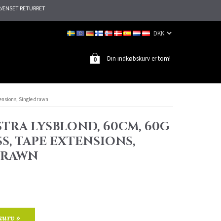
ÆNSET RETURRET
Din indkøbskurv er tom!
0
tensions, Single drawn
STRA LYSBLOND, 60CM, 60G
SS, TAPE EXTENSIONS,
DRAWN
kurv »