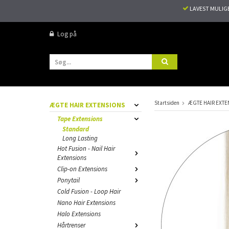
LAVEST MULIG
Log på
Startsiden
ÆGTE HAIR EXTE
ÆGTE HAIR EXTENSIONS
Tape Extensions
Standard
Long Lasting
Hot Fusion - Nail Hair
Extensions
Clip-on Extensions
Ponytail
Cold Fusion - Loop Hair
Nano Hair Extensions
Halo Extensions
Hårtrenser