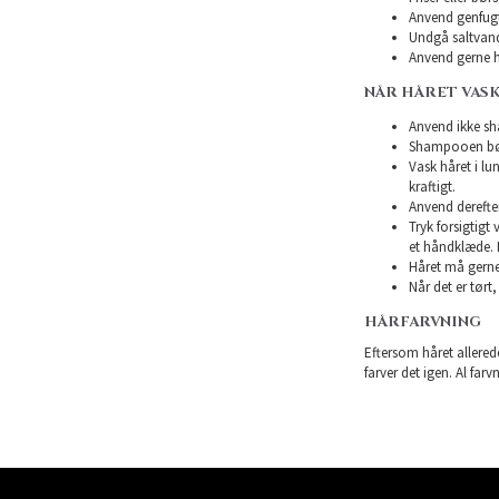
Anvend genfugte
Undgå saltvand
Anvend gerne h
NÅR HÅRET VASK
Anvend ikke sha
Shampooen bør 
Vask håret i l
kraftigt.
Anvend derefte
Tryk forsigtigt
et håndklæde. 
Håret må gerne 
Når det er tørt,
HÅRFARVNING
Eftersom håret allerede
farver det igen. Al farv