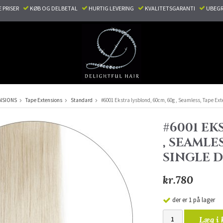
E PRISER
KØB OG DELBETAL
HURTIG LEVERING
KVALITETSGARANTI
UBEGR
NSIONS
Tape Extensions
Standard
#6001 Ekstra lysblond, 60cm, 60g , Seamless, Tape Ex
#6001 EK
, SEAMLE
SINGLE 
kr.780
der er 1 på lager
Læg i 