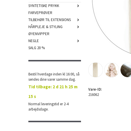
SYNTETISKE PRYKK
FARVEPRØVER
TILBEHØR TIL EXTENSIONS
HÅRPLEJE & STYLING
ØYENVIPPER
NEGLE
SALG 20 %
Bestil hverdage inden kl 16:00, så
sendes dine varer samme dag.
Tid tilbage:
2 d 21 h 25 m
Vare-ID:
216062
14 s
Normal leveringstid er 2-4
arbejdsdage.