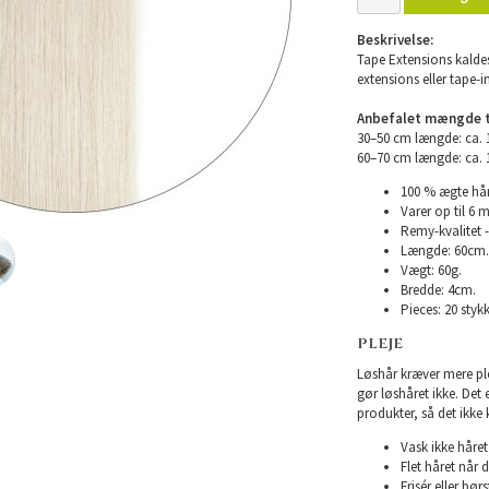
Beskrivelse:
Tape Extensions kaldes
extensions eller tape-i
Anbefalet mængde ti
30–50 cm længde: ca.
60–70 cm længde: ca.
100 % ægte hår
Varer op til 6 
Remy-kvalitet -
Længde: 60cm.
Vægt: 60g.
Bredde: 4cm.
Pieces: 20 stykk
PLEJE
Løshår kræver mere plej
gør løshåret ikke. Det
produkter, så det ikke 
Vask ikke håret 
Flet håret når d
Frisér eller bø