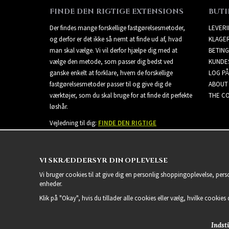
FINDE DEN RIGTIGE EXTENSIONS
BUTI
Der findes mange forskellige fastgørelsesmetoder,
LEVER
og derfor er det ikke så nemt at finde ud af, hvad
KLAGE
man skal vælge. Vi vil derfor hjælpe dig med at
BETING
vælge den metode, som passer dig bedst ved
KUNDE
ganske enkelt at forklare, hvem de forskellige
LOG PÅ
fastgørelsesmetoder passer til og give dig de
ABOUT
værktøjer, som du skal bruge for at finde dit perfekte
THE CO
løshår.
Vejledning til dig:
FINDE DEN RIGTIGE
EXTENSIONS
VI SKRÆDDERSYR DIN OPLEVELSE
Vi bruger cookies til at give dig en personlig shoppingoplevelse, per
enheder.
Klik på "Okay", hvis du tillader alle cookies eller vælg, hvilke cookies d
Indsti