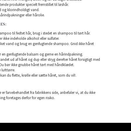
nde produkter specielt fremstillet til løshår.
 og klorindholdigt vand.
årindpakninger eller hårolie.
ES:
mpoo til fedtet hår, brug i stedet en shampoo til tørt hår.
ikke indeholde alkohol eller sulfater.
unket vand og brug en genfugtende shampoo. Gnid ikke håret
r en genfugtende balsam og gerne en hårindpakning.
 vandet ud af håret og dup eller stryg derefter håret forsigtigt med
Du bør ikke gnubbe håret tørt med håndklædet.
lufttørre.
 kan du flette, krølle eller sætte håret, som du vil!.
 er farvebehandlet fra fabrikkens side, anbefaler vi, at du ikke
ning foretages derfor for egen risiko.