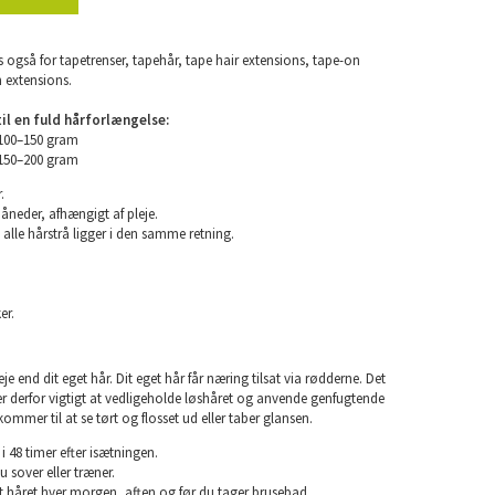
 også for tapetrenser, tapehår, tape hair extensions, tape-on
n extensions.
l en fuld hårforlængelse:
 100–150 gram
 150–200 gram
.
måneder, afhængigt af pleje.
 alle hårstrå ligger i den samme retning.
er.
e end dit eget hår. Dit eget hår får næring tilsat via rødderne. Det
 er derfor vigtigt at vedligeholde løshåret og anvende genfugtende
kommer til at se tørt og flosset ud eller taber glansen.
i 48 timer efter isætningen.
u sover eller træner.
rst håret hver morgen, aften og før du tager brusebad.