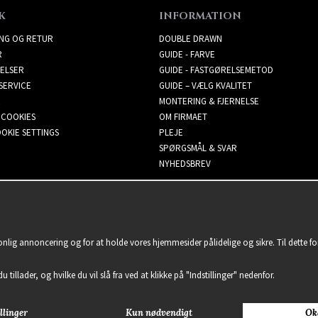
K
INFORMATION
ING OG RETUR
DOUBLE DRAWN
R
GUIDE - FARVE
ELSER
GUIDE - FASTGØRELSEMETOD
SERVICE
GUIDE – VÆLG KVALITET
MONTERING & FJERNELSE
 COOKIES
OM FIRMAET
OKIE SETTINGS
PLEJE
SPØRGSMÅL & SVAR
NYHEDSBREV
sonlig annoncering og for at holde vores hjemmesider pålidelige og sikre. Til dette 
u tillader, og hvilke du vil slå fra ved at klikke på "Indstillinger" nedenfor.
llinger
Kun nødvendigt
Ok
2021 Delightful Hair