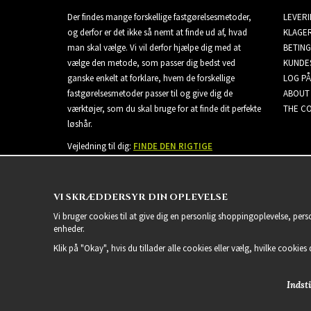
Der findes mange forskellige fastgørelsesmetoder,
LEVER
og derfor er det ikke så nemt at finde ud af, hvad
KLAGE
man skal vælge. Vi vil derfor hjælpe dig med at
BETING
vælge den metode, som passer dig bedst ved
KUNDE
ganske enkelt at forklare, hvem de forskellige
LOG PÅ
fastgørelsesmetoder passer til og give dig de
ABOUT
værktøjer, som du skal bruge for at finde dit perfekte
THE CO
løshår.
Vejledning til dig:
FINDE DEN RIGTIGE
EXTENSIONS
VI SKRÆDDERSYR DIN OPLEVELSE
Vi bruger cookies til at give dig en personlig shoppingoplevelse, per
enheder.
Klik på "Okay", hvis du tillader alle cookies eller vælg, hvilke cookies d
Indsti