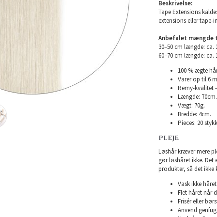
Beskrivelse:
Tape Extensions kaldes
extensions eller tape-i
Anbefalet mængde ti
30–50 cm længde: ca.
60–70 cm længde: ca.
100 % ægte hår
Varer op til 6 
Remy-kvalitet -
Længde: 70cm.
Vægt: 70g.
Bredde: 4cm.
Pieces: 20 stykk
PLEJE
Løshår kræver mere plej
gør løshåret ikke. Det
produkter, så det ikke 
Vask ikke håret 
Flet håret når d
Frisér eller bø
Anvend genfugte