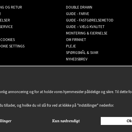
ING OG RETUR
DOUBLE DRAWN
R
GUIDE - FARVE
ELSER
GUIDE - FASTGØRELSEMETOD
SERVICE
GUIDE – VÆLG KVALITET
MONTERING & FJERNELSE
 COOKIES
OM FIRMAET
OKIE SETTINGS
PLEJE
SPØRGSMÅL & SVAR
NYHEDSBREV
sonlig annoncering og for at holde vores hjemmesider pålidelige og sikre. Til dette 
u tillader, og hvilke du vil slå fra ved at klikke på "Indstillinger" nedenfor.
llinger
Kun nødvendigt
Ok
2021 Delightful Hair