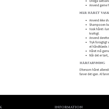
Undgå saltvand
Anvend gerne h
NÅR HÅRET VASK
Anvend ikke sha
Shampooen bør 
Vask håret i l
kraftigt.
Anvend derefte
Tryk forsigtigt
et håndklæde. 
Håret må gerne 
Når det er tørt,
HÅRFARVNING
Eftersom håret allerede
farver det igen. Al farv
K
INFORMATION