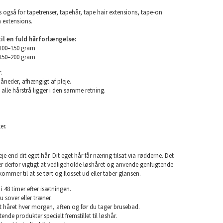
 også for tapetrenser, tapehår, tape hair extensions, tape-on
n extensions.
l en fuld hårforlængelse:
 100–150 gram
 150–200 gram
.
måneder, afhængigt af pleje.
 alle hårstrå ligger i den samme retning.
er.
e end dit eget hår. Dit eget hår får næring tilsat via rødderne. Det
 er derfor vigtigt at vedligeholde løshåret og anvende genfugtende
kommer til at se tørt og flosset ud eller taber glansen.
i 48 timer efter isætningen.
u sover eller træner.
rst håret hver morgen, aften og før du tager brusebad.
nde produkter specielt fremstillet til løshår.