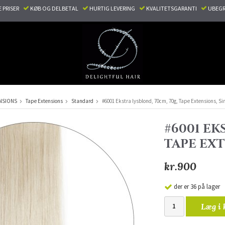
E PRISER
KØB OG DELBETAL
HURTIG LEVERING
KVALITETSGARANTI
UBEGR
NSIONS
Tape Extensions
Standard
#6001 Ekstra lysblond, 70cm, 70g, Tape Extensions, S
#6001 EK
TAPE EX
kr.900
der er 36 på lager
Læg i 