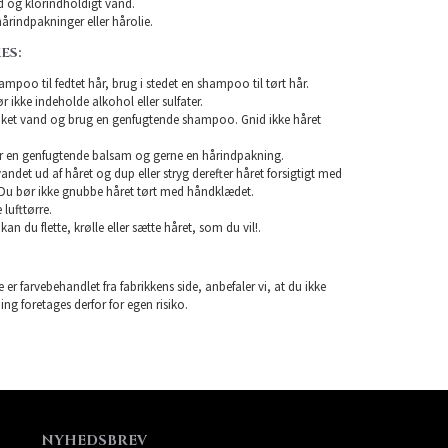
 og klorindholdigt vand.
årindpakninger eller hårolie.
ES:
mpoo til fedtet hår, brug i stedet en shampoo til tørt hår.
ikke indeholde alkohol eller sulfater.
unket vand og brug en genfugtende shampoo. Gnid ikke håret
r en genfugtende balsam og gerne en hårindpakning.
 vandet ud af håret og dup eller stryg derefter håret forsigtigt med
Du bør ikke gnubbe håret tørt med håndklædet.
lufttørre.
 kan du flette, krølle eller sætte håret, som du vil!.
 er farvebehandlet fra fabrikkens side, anbefaler vi, at du ikke
ning foretages derfor for egen risiko.
NYHEDSBREV