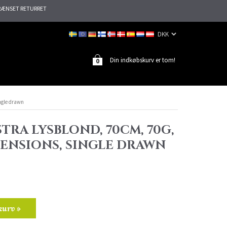
ÆNSET RETURRET
Din indkøbskurv er tom!
0
ingle drawn
STRA LYSBLOND, 70CM, 70G,
TENSIONS, SINGLE DRAWN
kurv »