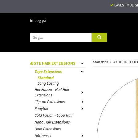
LAVEST MULIG
Log på
Startsiden
ÆGTE HAIR EXTE
ÆGTE HAIR EXTENSIONS
Tape Extensions
Standard
Long Lasting
Hot Fusion - Nail Hair
Extensions
Clip-on Extensions
Ponytail
Cold Fusion - Loop Hair
Nano Hair Extensions
Halo Extensions
Hårtrenser