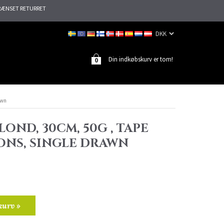
ÆNSET RETURRET
Din indkøbskurv er tom!
0
awn
LOND, 30CM, 50G , TAPE
ONS, SINGLE DRAWN
kurv »