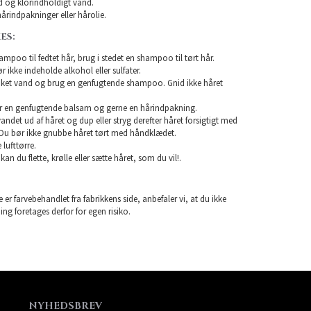
 og klorindholdigt vand.
årindpakninger eller hårolie.
ES:
mpoo til fedtet hår, brug i stedet en shampoo til tørt hår.
ikke indeholde alkohol eller sulfater.
unket vand og brug en genfugtende shampoo. Gnid ikke håret
r en genfugtende balsam og gerne en hårindpakning.
 vandet ud af håret og dup eller stryg derefter håret forsigtigt med
Du bør ikke gnubbe håret tørt med håndklædet.
lufttørre.
 kan du flette, krølle eller sætte håret, som du vil!.
 er farvebehandlet fra fabrikkens side, anbefaler vi, at du ikke
ning foretages derfor for egen risiko.
NYHEDSBREV