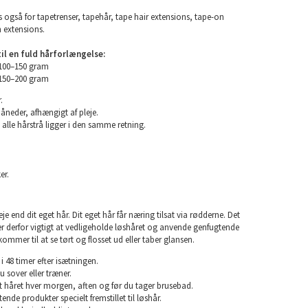
 også for tapetrenser, tapehår, tape hair extensions, tape-on
n extensions.
l en fuld hårforlængelse:
 100–150 gram
 150–200 gram
.
måneder, afhængigt af pleje.
 alle hårstrå ligger i den samme retning.
er.
e end dit eget hår. Dit eget hår får næring tilsat via rødderne. Det
 er derfor vigtigt at vedligeholde løshåret og anvende genfugtende
kommer til at se tørt og flosset ud eller taber glansen.
i 48 timer efter isætningen.
u sover eller træner.
rst håret hver morgen, aften og før du tager brusebad.
nde produkter specielt fremstillet til løshår.