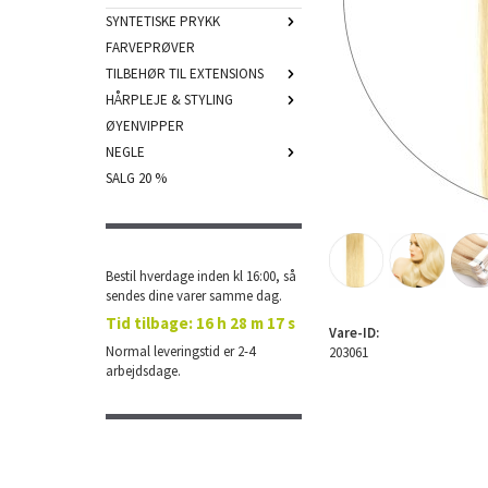
SYNTETISKE PRYKK
FARVEPRØVER
TILBEHØR TIL EXTENSIONS
HÅRPLEJE & STYLING
ØYENVIPPER
NEGLE
SALG 20 %
Bestil hverdage inden kl 16:00, så
sendes dine varer samme dag.
Tid tilbage:
16 h 28 m 17 s
Vare-ID:
Normal leveringstid er 2-4
203061
arbejdsdage.