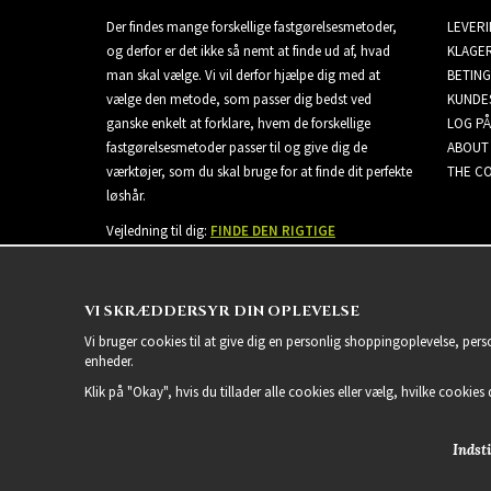
Der findes mange forskellige fastgørelsesmetoder,
LEVER
og derfor er det ikke så nemt at finde ud af, hvad
KLAGE
man skal vælge. Vi vil derfor hjælpe dig med at
BETING
vælge den metode, som passer dig bedst ved
KUNDE
ganske enkelt at forklare, hvem de forskellige
LOG PÅ
fastgørelsesmetoder passer til og give dig de
ABOUT
værktøjer, som du skal bruge for at finde dit perfekte
THE CO
løshår.
Vejledning til dig:
FINDE DEN RIGTIGE
EXTENSIONS
VI SKRÆDDERSYR DIN OPLEVELSE
Vi bruger cookies til at give dig en personlig shoppingoplevelse, per
enheder.
Klik på "Okay", hvis du tillader alle cookies eller vælg, hvilke cookies d
Indsti