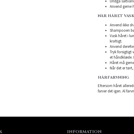
Undgå saltvand
Anvend gerne h
NÅR HÅRET VASK
Anvend ikke sha
Shampooen bør 
Vask håret i l
kraftigt.
Anvend derefte
Tryk forsigtigt
et håndklæde. 
Håret må gerne 
Når det er tørt,
HÅRFARVNING
Eftersom håret allerede
farver det igen. Al farv
K
INFORMATION