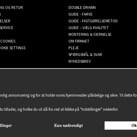
ING OG RETUR
DOUBLE DRAWN
R
GUIDE - FARVE
ELSER
GUIDE - FASTGØRELSEMETOD
SERVICE
GUIDE – VÆLG KVALITET
MONTERING & FJERNELSE
 COOKIES
OM FIRMAET
OKIE SETTINGS
PLEJE
SPØRGSMÅL & SVAR
NYHEDSBREV
sonlig annoncering og for at holde vores hjemmesider pålidelige og sikre. Til dette 
u tillader, og hvilke du vil slå fra ved at klikke på "Indstillinger" nedenfor.
llinger
Kun nødvendigt
Ok
2021 Delightful Hair