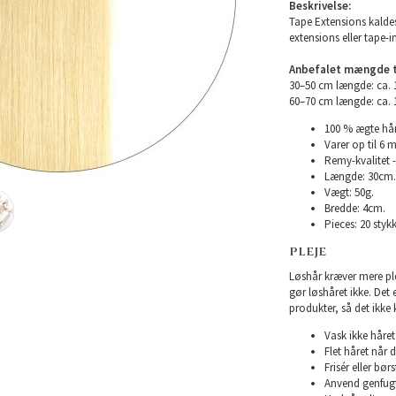
Beskrivelse:
Tape Extensions kaldes
extensions eller tape-i
Anbefalet mængde ti
30–50 cm længde: ca.
60–70 cm længde: ca.
100 % ægte hår
Varer op til 6 
Remy-kvalitet -
Længde: 30cm.
Vægt: 50g.
Bredde: 4cm.
Pieces: 20 stykk
PLEJE
Løshår kræver mere plej
gør løshåret ikke. Det
produkter, så det ikke 
Vask ikke håret 
Flet håret når d
Frisér eller bø
Anvend genfugte