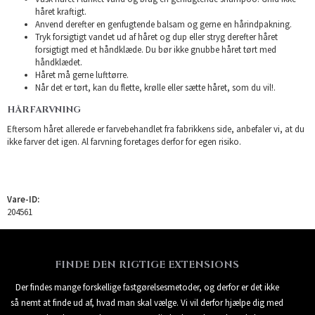
håret kraftigt.
Anvend derefter en genfugtende balsam og gerne en hårindpakning.
Tryk forsigtigt vandet ud af håret og dup eller stryg derefter håret
forsigtigt med et håndklæde. Du bør ikke gnubbe håret tørt med
håndklædet.
Håret må gerne lufttørre.
Når det er tørt, kan du flette, krølle eller sætte håret, som du vil!.
HÅRFARVNING
Eftersom håret allerede er farvebehandlet fra fabrikkens side, anbefaler vi, at du
ikke farver det igen. Al farvning foretages derfor for egen risiko.
Vare-ID:
204561
FINDE DEN RIGTIGE EXTENSIONS
Der findes mange forskellige fastgørelsesmetoder, og derfor er det ikke
så nemt at finde ud af, hvad man skal vælge. Vi vil derfor hjælpe dig med