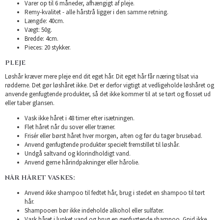
Varer op til 6 måneder, afhængigt af pleje.
Remy-kvalitet - alle hårstrå ligger i den samme retning.
Længde: 40cm.
Vægt: 50g.
Bredde: 4cm.
Pieces: 20 stykker.
PLEJE
Løshår kræver mere pleje end dit eget hår. Dit eget hår får næring tilsat via
rødderne. Det gør løshåret ikke. Det er derfor vigtigt at vedligeholde løshåret og
anvende genfugtende produkter, så det ikke kommer til at se tørt og flosset ud
eller taber glansen.
Vask ikke håret i 48 timer efter isætningen.
Flet håret når du sover eller træner.
Frisér eller børst håret hver morgen, aften og før du tager brusebad.
Anvend genfugtende produkter specielt fremstillet til løshår.
Undgå saltvand og klorindholdigt vand.
Anvend gerne hårindpakninger eller hårolie.
NÅR HÅRET VASKES:
Anvend ikke shampoo til fedtet hår, brug i stedet en shampoo til tørt
hår.
Shampooen bør ikke indeholde alkohol eller sulfater.
Vask håret i lunket vand og brug en genfugtende shampoo. Gnid ikke