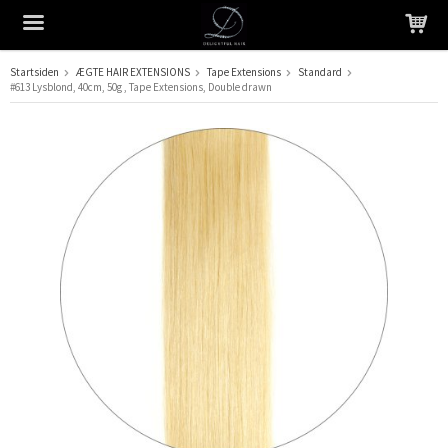
Startsiden
ÆGTE HAIR EXTENSIONS
Tape Extensions
Standard
#613 Lysblond, 40cm, 50g , Tape Extensions, Double drawn
Produktet er blevet tilføjet til din indkøbskurv