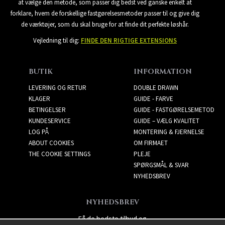
at vælge den metode, som passer dig bedst ved ganske enkelt at
forklare, hvem de forskellige fastgørelsesmetoder passer til og give dig
de værktøjer, som du skal bruge for at finde dit perfekte løshår.
Vejledning til dig:
FINDE DEN RIGTIGE EXTENSIONS
BUTIK
INFORMATION
LEVERING OG RETUR
DOUBLE DRAWN
KLAGER
GUIDE - FARVE
BETINGELSER
GUIDE - FASTGØRELSEMETOD
KUNDESERVICE
GUIDE – VÆLG KVALITET
LOG PÅ
MONTERING & FJERNELSE
ABOUT COOKIES
OM FIRMAET
THE COOKIE SETTINGS
PLEJE
SPØRGSMÅL & SVAR
NYHEDSBREV
NYHEDSBREV
Få de bedste tilbud og