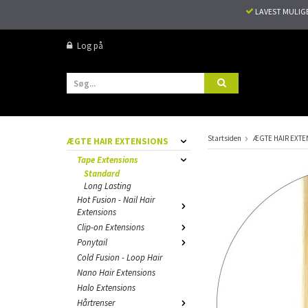
LAVEST MULIG
Log på
Startsiden
ÆGTE HAIR EXTE
ÆGTE HAIR EXTENSIONS
Tape Extensions
Standard
Long Lasting
Hot Fusion - Nail Hair
Extensions
Clip-on Extensions
Ponytail
Cold Fusion - Loop Hair
Nano Hair Extensions
Halo Extensions
Hårtrenser