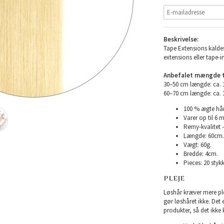
Beskrivelse:
Tape Extensions kaldes
extensions eller tape-i
Anbefalet mængde ti
30–50 cm længde: ca.
60–70 cm længde: ca.
100 % ægte hår
Varer op til 6 
Remy-kvalitet -
Længde: 60cm.
Vægt: 60g.
Bredde: 4cm.
Pieces: 20 stykk
PLEJE
Løshår kræver mere plej
gør løshåret ikke. Det
produkter, så det ikke 