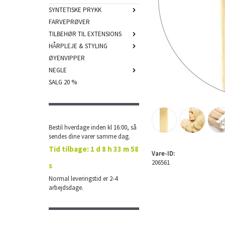
SYNTETISKE PRYKK
FARVEPRØVER
TILBEHØR TIL EXTENSIONS
HÅRPLEJE & STYLING
ØYENVIPPER
NEGLE
SALG 20 %
Bestil hverdage inden kl 16:00, så
sendes dine varer samme dag.
Tid tilbage:
1 d 8 h 33 m 58
Vare-ID:
206561
s
Normal leveringstid er 2-4
arbejdsdage.