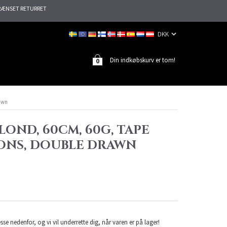
ÆNSET RETURRET
Din indkøbskurv er tom!
0
rawn
BLOND, 60CM, 60G, TAPE
ONS, DOUBLE DRAWN
sse nedenfor, og vi vil underrette dig, når varen er på lager!