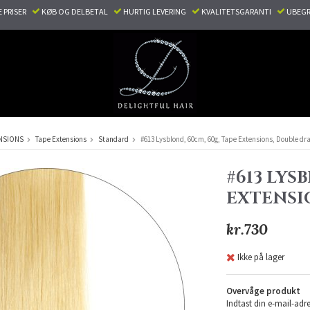
E PRISER
KØB OG DELBETAL
HURTIG LEVERING
KVALITETSGARANTI
UBEGR
NSIONS
Tape Extensions
Standard
#613 Lysblond, 60cm, 60g, Tape Extensions, Double d
#613 LYS
EXTENSI
kr.730
Ikke på lager
Overvåge produkt
Indtast din e-mail-adre