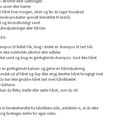
i 48 timer efter isætningen.
u sover eller træner.
rst håret hver morgen, aften og før du tager brusebad.
nde produkter specielt fremstillet til løshår.
 og klorindholdigt vand.
årindpakninger eller hårolie.
ES:
mpoo til fedtet hår, brug i stedet en shampoo til tørt hår.
ikke indeholde alkohol eller sulfater.
unket vand og brug en genfugtende shampoo. Gnid ikke håret
r en genfugtende balsam og gerne en hårindpakning.
 vandet ud af håret og dup eller stryg derefter håret forsigtigt med
Du bør ikke gnubbe håret tørt med håndklædet.
lufttørre.
 kan du flette, krølle eller sætte håret, som du vil!.
 er farvebehandlet fra fabrikkens side, anbefaler vi, at du ikke
ning foretages derfor for egen risiko.