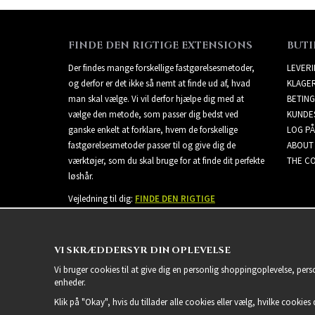
FINDE DEN RIGTIGE EXTENSIONS
BUTI
Der findes mange forskellige fastgørelsesmetoder,
LEVER
og derfor er det ikke så nemt at finde ud af, hvad
KLAGE
man skal vælge. Vi vil derfor hjælpe dig med at
BETING
vælge den metode, som passer dig bedst ved
KUNDE
ganske enkelt at forklare, hvem de forskellige
LOG PÅ
fastgørelsesmetoder passer til og give dig de
ABOUT
værktøjer, som du skal bruge for at finde dit perfekte
THE CO
løshår.
Vejledning til dig:
FINDE DEN RIGTIGE
EXTENSIONS
VI SKRÆDDERSYR DIN OPLEVELSE
Vi bruger cookies til at give dig en personlig shoppingoplevelse, per
enheder.
Klik på "Okay", hvis du tillader alle cookies eller vælg, hvilke cookies d