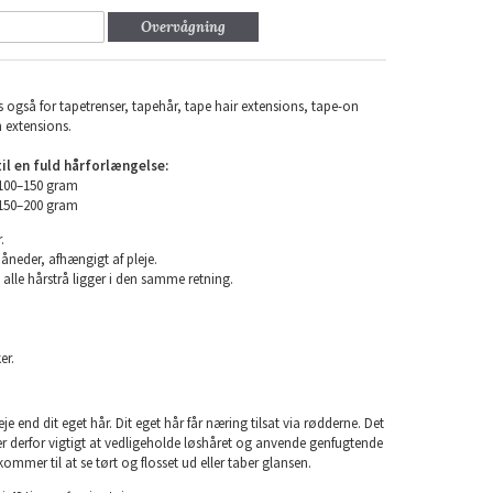
Overvågning
 også for tapetrenser, tapehår, tape hair extensions, tape-on
n extensions.
l en fuld hårforlængelse:
 100–150 gram
 150–200 gram
.
måneder, afhængigt af pleje.
 alle hårstrå ligger i den samme retning.
er.
e end dit eget hår. Dit eget hår får næring tilsat via rødderne. Det
 er derfor vigtigt at vedligeholde løshåret og anvende genfugtende
kommer til at se tørt og flosset ud eller taber glansen.