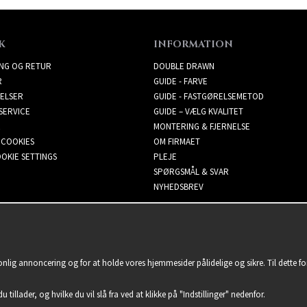
K
INFORMATION
ING OG RETUR
DOUBLE DRAWN
R
GUIDE - FARVE
ELSER
GUIDE - FASTGØRELSEMETOD
SERVICE
GUIDE – VÆLG KVALITET
MONTERING & FJERNELSE
 COOKIES
OM FIRMAET
OKIE SETTINGS
PLEJE
SPØRGSMÅL & SVAR
NYHEDSBREV
sonlig annoncering og for at holde vores hjemmesider pålidelige og sikre. Til dette 
u tillader, og hvilke du vil slå fra ved at klikke på "Indstillinger" nedenfor.