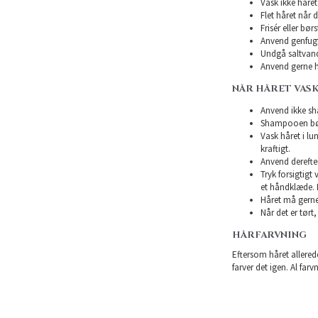
Vask ikke håret 
Flet håret når d
Frisér eller bø
Anvend genfugte
Undgå saltvand
Anvend gerne h
NÅR HÅRET VASK
Anvend ikke sha
Shampooen bør 
Vask håret i l
kraftigt.
Anvend derefte
Tryk forsigtigt
et håndklæde. 
Håret må gerne 
Når det er tørt,
HÅRFARVNING
Eftersom håret allerede
farver det igen. Al farv