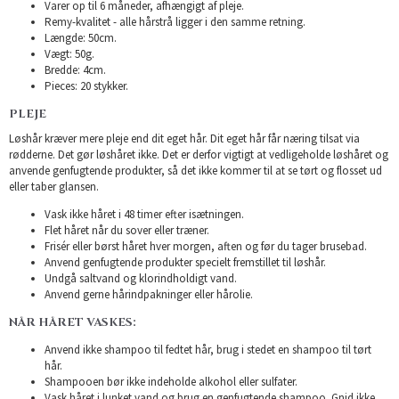
Varer op til 6 måneder, afhængigt af pleje.
Remy-kvalitet - alle hårstrå ligger i den samme retning.
Længde: 50cm.
Vægt: 50g.
Bredde: 4cm.
Pieces: 20 stykker.
PLEJE
Løshår kræver mere pleje end dit eget hår. Dit eget hår får næring tilsat via
rødderne. Det gør løshåret ikke. Det er derfor vigtigt at vedligeholde løshåret og
anvende genfugtende produkter, så det ikke kommer til at se tørt og flosset ud
eller taber glansen.
Vask ikke håret i 48 timer efter isætningen.
Flet håret når du sover eller træner.
Frisér eller børst håret hver morgen, aften og før du tager brusebad.
Anvend genfugtende produkter specielt fremstillet til løshår.
Undgå saltvand og klorindholdigt vand.
Anvend gerne hårindpakninger eller hårolie.
NÅR HÅRET VASKES:
Anvend ikke shampoo til fedtet hår, brug i stedet en shampoo til tørt
hår.
Shampooen bør ikke indeholde alkohol eller sulfater.
Vask håret i lunket vand og brug en genfugtende shampoo. Gnid ikke