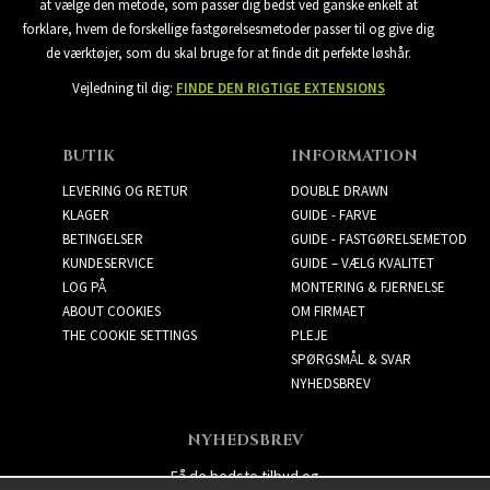
at vælge den metode, som passer dig bedst ved ganske enkelt at
forklare, hvem de forskellige fastgørelsesmetoder passer til og give dig
de værktøjer, som du skal bruge for at finde dit perfekte løshår.
Vejledning til dig:
FINDE DEN RIGTIGE EXTENSIONS
BUTIK
INFORMATION
LEVERING OG RETUR
DOUBLE DRAWN
KLAGER
GUIDE - FARVE
BETINGELSER
GUIDE - FASTGØRELSEMETOD
KUNDESERVICE
GUIDE – VÆLG KVALITET
LOG PÅ
MONTERING & FJERNELSE
ABOUT COOKIES
OM FIRMAET
THE COOKIE SETTINGS
PLEJE
SPØRGSMÅL & SVAR
NYHEDSBREV
NYHEDSBREV
Få de bedste tilbud og