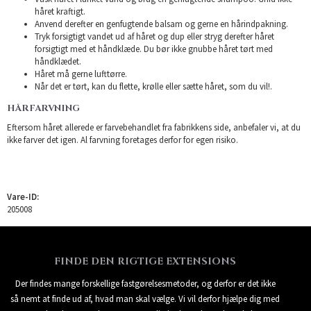
håret kraftigt.
Anvend derefter en genfugtende balsam og gerne en hårindpakning.
Tryk forsigtigt vandet ud af håret og dup eller stryg derefter håret
forsigtigt med et håndklæde. Du bør ikke gnubbe håret tørt med
håndklædet.
Håret må gerne lufttørre.
Når det er tørt, kan du flette, krølle eller sætte håret, som du vil!.
HÅRFARVNING
Eftersom håret allerede er farvebehandlet fra fabrikkens side, anbefaler vi, at du
ikke farver det igen. Al farvning foretages derfor for egen risiko.
Vare-ID:
205008
FINDE DEN RIGTIGE EXTENSIONS
Der findes mange forskellige fastgørelsesmetoder, og derfor er det ikke
så nemt at finde ud af, hvad man skal vælge. Vi vil derfor hjælpe dig med