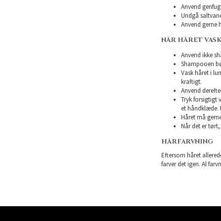
Anvend genfugte
Undgå saltvand
Anvend gerne h
NÅR HÅRET VAS
Anvend ikke sha
Shampooen bør 
Vask håret i l
kraftigt.
Anvend derefte
Tryk forsigtigt
et håndklæde. 
Håret må gerne 
Når det er tørt,
HÅRFARVNING
Eftersom håret allerede
farver det igen. Al farv