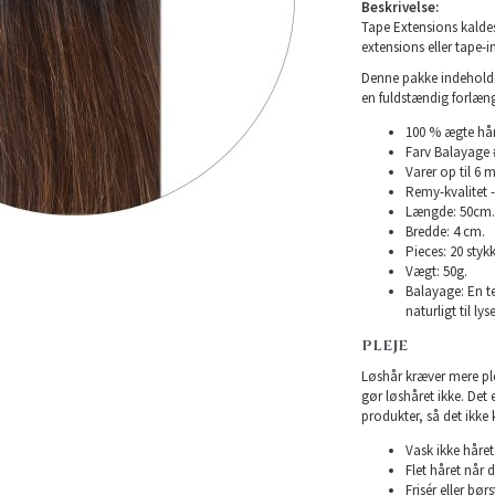
Beskrivelse:
Tape Extensions kaldes
extensions eller tape-i
Denne pakke indeholder 
en fuldstændig forlæng
100 % ægte hår
Farv Balayage 
Varer op til 6 
Remy-kvalitet -
Længde: 50cm.
Bredde: 4 cm.
Pieces: 20 stykk
Vægt: 50g.
Balayage: En t
naturligt til ly
PLEJE
Løshår kræver mere plej
gør løshåret ikke. Det
produkter, så det ikke 
Vask ikke håret 
Flet håret når d
Frisér eller bø