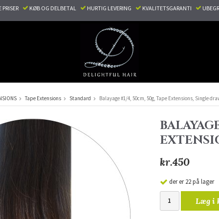
E PRISER
KØB OG DELBETAL
HURTIG LEVERING
KVALITETSGARANTI
UBEGR
NSIONS
Tape Extensions
Standard
Balayage #1/4, 50cm, 50g, Tape Extensions, Single dr
BALAYAGE 
EXTENSI
kr.450
der er 22 på lager
Læg i 