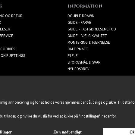
K
INFORMATION
ING OG RETUR
DOUBLE DRAWN
R
GUIDE - FARVE
ELSER
GUIDE - FASTGØRELSEMETOD
SERVICE
GUIDE – VÆLG KVALITET
MONTERING & FJERNELSE
 COOKIES
OM FIRMAET
OKIE SETTINGS
PLEJE
SPØRGSMÅL & SVAR
NYHEDSBREV
sonlig annoncering og for at holde vores hjemmesider pålidelige og sikre. Til dette 
u tillader, og hvilke du vil slå fra ved at klikke på "Indstillinger" nedenfor.
llinger
Kun nødvendigt
Ok
2021 Delightful Hair