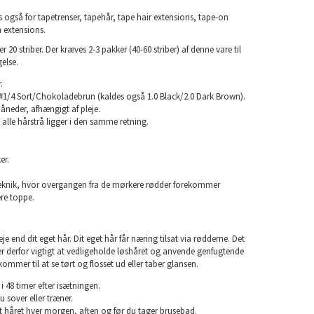
 også for tapetrenser, tapehår, tape hair extensions, tape-on
n extensions.
20 striber. Der kræves 2-3 pakker (40-60 striber) af denne vare til
else.
.
#1/4 Sort/Chokoladebrun (kaldes også 1.0 Black/2.0 Dark Brown).
måneder, afhængigt af pleje.
 alle hårstrå ligger i den samme retning.
er.
eknik, hvor overgangen fra de mørkere rødder forekommer
sere toppe.
e end dit eget hår. Dit eget hår får næring tilsat via rødderne. Det
 er derfor vigtigt at vedligeholde løshåret og anvende genfugtende
kommer til at se tørt og flosset ud eller taber glansen.
i 48 timer efter isætningen.
u sover eller træner.
rst håret hver morgen, aften og før du tager brusebad.