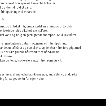
nde produkter specielt fremstillet til løshår.
 og klorindholdigt vand.
årindpakninger eller hårolie.
KES
mpoo til fedtet hår, brug i stedet en shampoo til tørt hår.
ikke indeholde alkohol eller sulfater.
unket vand og brug en genfugtende shampoo. Gnid ikke håret
r en genfugtende balsam og gerne en hårindpakning.
 vandet ud af håret og dup eller stryg derefter håret forsigtigt med
Du bør ikke gnubbe håret tørt med håndklædet.
lufttørre.
 kan du flette, krølle eller sætte håret, som du vil!.
 er farvebehandlet fra fabrikkens side, anbefaler vi, at du ikke
ning foretages derfor for egen risiko.