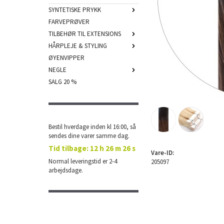
SYNTETISKE PRYKK
FARVEPRØVER
TILBEHØR TIL EXTENSIONS
HÅRPLEJE & STYLING
ØYENVIPPER
NEGLE
SALG 20 %
Bestil hverdage inden kl 16:00, så
sendes dine varer samme dag.
Tid tilbage:
12 h 26 m 25 s
Vare-ID:
Normal leveringstid er 2-4
205097
arbejdsdage.