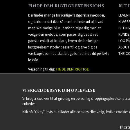
FINDE DEN RIGTIGE EXTENSIONS
BUTI
Der findes mange forskellige fastgørelsesmetoder,
LEVER
og derfor er det ikke så nemt at finde ud af, hvad
KLAGE
man skal vælge. Vi vil derfor hjælpe dig med at
BETING
vælge den metode, som passer dig bedst ved
KUNDE
ganske enkelt at forklare, hvem de forskellige
LOG PÅ
fastgørelsesmetoder passer til og give dig de
ABOUT
værktøjer, som du skal bruge for at finde dit perfekte
THE CO
løshår.
Vejledning til dig:
FINDE DEN RIGTIGE
EXTENSIONS
VI SKRÆDDERSYR DIN OPLEVELSE
Vi bruger cookies til at give dig en personlig shoppingoplevelse, per
enheder.
Klik på "Okay", hvis du tillader alle cookies eller vælg, hvilke cookies d
Indsti