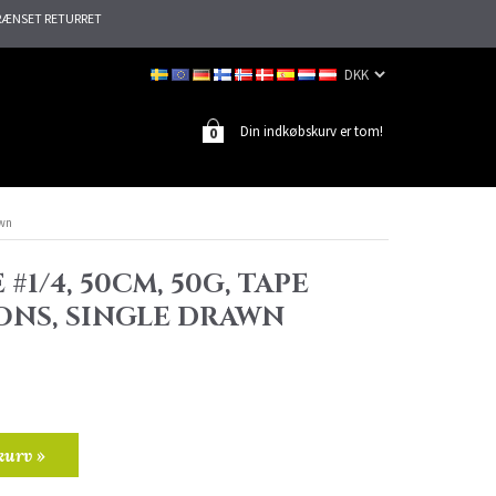
ÆNSET RETURRET
Din indkøbskurv er tom!
0
awn
#1/4, 50CM, 50G, TAPE
ONS, SINGLE DRAWN
kurv »