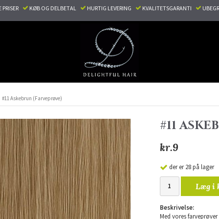
E PRISER
KØB OG DELBETAL
HURTIG LEVERING
KVALITETSGARANTI
UBEGR
#11 Askebrun (Farveprøve)
#11 ASKE
kr.9
der er 28 på lager
Læg i 
Beskrivelse:
Med vores farveprøver k