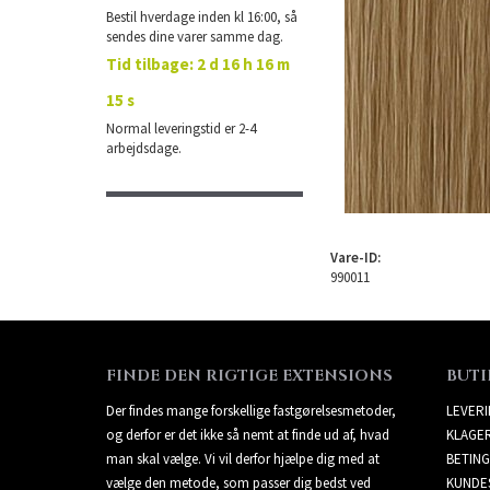
Bestil hverdage inden kl 16:00, så
sendes dine varer samme dag.
Tid tilbage:
2 d 16 h 16 m
15 s
Normal leveringstid er 2-4
arbejdsdage.
Vare-ID:
990011
FINDE DEN RIGTIGE EXTENSIONS
BUTI
Der findes mange forskellige fastgørelsesmetoder,
LEVER
og derfor er det ikke så nemt at finde ud af, hvad
KLAGE
man skal vælge. Vi vil derfor hjælpe dig med at
BETING
vælge den metode, som passer dig bedst ved
KUNDE