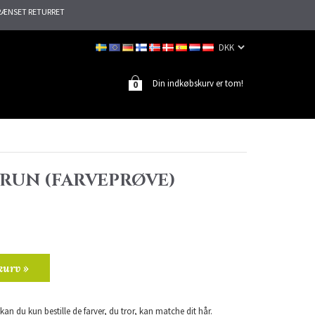
ÆNSET RETURRET
Din indkøbskurv er tom!
0
BRUN (FARVEPRØVE)
kurv »
an du kun bestille de farver, du tror, kan matche dit hår.