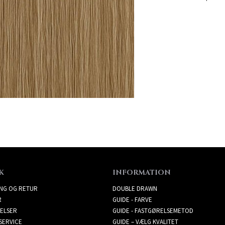
K
INFORMATION
ING OG RETUR
DOUBLE DRAWN
R
GUIDE - FARVE
ELSER
GUIDE - FASTGØRELSEMETOD
SERVICE
GUIDE – VÆLG KVALITET