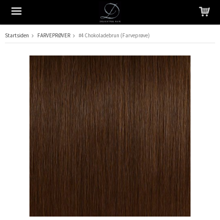
Startsiden
FARVEPRØVER
#4 Chokoladebrun (Farveprøve)
Produktet er blevet tilføjet til din indkøbskurv