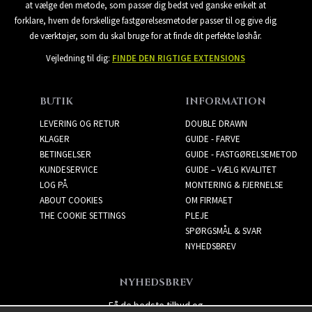
at vælge den metode, som passer dig bedst ved ganske enkelt at
forklare, hvem de forskellige fastgørelsesmetoder passer til og give dig
de værktøjer, som du skal bruge for at finde dit perfekte løshår.
Vejledning til dig:
FINDE DEN RIGTIGE EXTENSIONS
BUTIK
INFORMATION
LEVERING OG RETUR
DOUBLE DRAWN
KLAGER
GUIDE - FARVE
BETINGELSER
GUIDE - FASTGØRELSEMETOD
KUNDESERVICE
GUIDE – VÆLG KVALITET
LOG PÅ
MONTERING & FJERNELSE
ABOUT COOKIES
OM FIRMAET
THE COOKIE SETTINGS
PLEJE
SPØRGSMÅL & SVAR
NYHEDSBREV
NYHEDSBREV
Få de bedste tilbud og