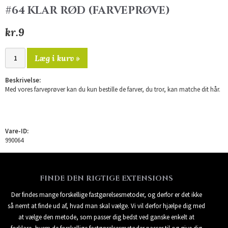
#64 KLAR RØD (FARVEPRØVE)
kr.9
Læg i kurv »
Beskrivelse:
Med vores farveprøver kan du kun bestille de farver, du tror, kan matche dit hår.
Vare-ID:
990064
FINDE DEN RIGTIGE EXTENSIONS
Der findes mange forskellige fastgørelsesmetoder, og derfor er det ikke
så nemt at finde ud af, hvad man skal vælge. Vi vil derfor hjælpe dig med
at vælge den metode, som passer dig bedst ved ganske enkelt at