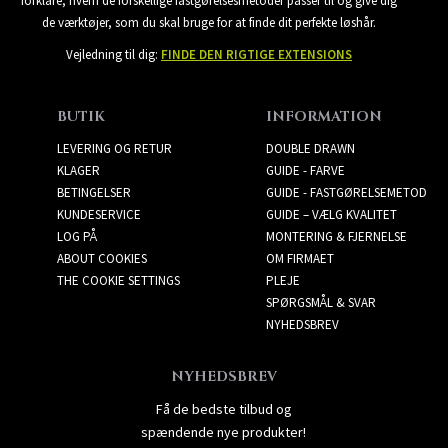
forklare, hvem de forskellige fastgørelsesmetoder passer til og give dig
de værktøjer, som du skal bruge for at finde dit perfekte løshår.
Vejledning til dig:
FINDE DEN RIGTIGE EXTENSIONS
BUTIK
INFORMATION
LEVERING OG RETUR
DOUBLE DRAWN
KLAGER
GUIDE - FARVE
BETINGELSER
GUIDE - FASTGØRELSEMETOD
KUNDESERVICE
GUIDE – VÆLG KVALITET
LOG PÅ
MONTERING & FJERNELSE
ABOUT COOKIES
OM FIRMAET
THE COOKIE SETTINGS
PLEJE
SPØRGSMÅL & SVAR
NYHEDSBREV
NYHEDSBREV
Få de bedste tilbud og
spændende nye produkter!