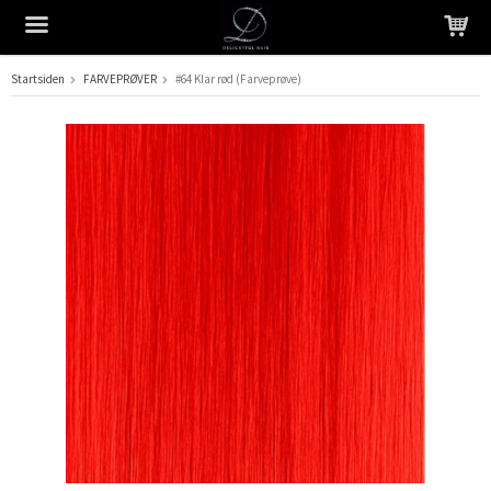
Startsiden
FARVEPRØVER
#64 Klar rød (Farveprøve)
Produktet er blevet tilføjet til din indkøbskurv