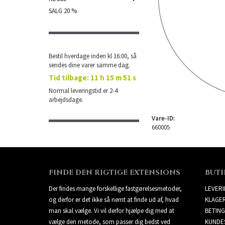
SALG 20 %
Bestil hverdage inden kl 16:00, så
sendes dine varer samme dag.
Tid tilbage:
11 h 15 m 51 s
Normal leveringstid er 2-4
arbejdsdage.
Vare-ID:
660005
FINDE DEN RIGTIGE EXTENSIONS
BUTI
Der findes mange forskellige fastgørelsesmetoder,
LEVER
og derfor er det ikke så nemt at finde ud af, hvad
KLAGE
man skal vælge. Vi vil derfor hjælpe dig med at
BETING
vælge den metode, som passer dig bedst ved
KUNDE