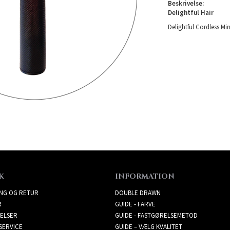
Beskrivelse:
Delightful Hair
Delightful Cordless Mi
K
INFORMATION
ING OG RETUR
DOUBLE DRAWN
R
GUIDE - FARVE
ELSER
GUIDE - FASTGØRELSEMETOD
SERVICE
GUIDE – VÆLG KVALITET