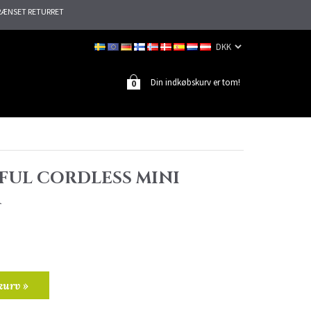
ÆNSET RETURRET
Din indkøbskurv er tom!
0
FUL CORDLESS MINI
R
kurv »