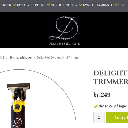
E PRISER
KØB OG DELBETAL
HURTIG LEVERING
KVALITETSGARANTI
UBEGR
ING
Stylingredskaber
Delightful Cordless Mini Trimmer
DELIGHT
TRIMME
kr.249
der er 257 på lager
Læg i 