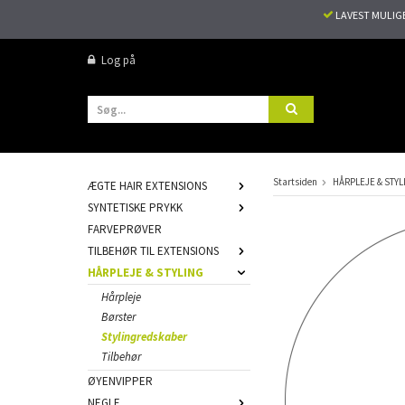
LAVEST MULIG
Log på
Startsiden
HÅRPLEJE & STYL
ÆGTE HAIR EXTENSIONS
SYNTETISKE PRYKK
FARVEPRØVER
TILBEHØR TIL EXTENSIONS
HÅRPLEJE & STYLING
Hårpleje
Børster
Stylingredskaber
Tilbehør
ØYENVIPPER
NEGLE