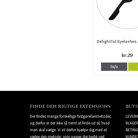
Delightful Eyelashes
kr.29
Info
FINDE DEN RIGTIGE EXTENSIONS
BUTI
Der findes mange forskellige fastgørelsesmetoder,
LEVER
og derfor er det ikke så nemt at finde ud af, hvad
KLAGE
man skal vælge. Vi vil derfor hjælpe dig med at
BETING
vælge den metode, som passer dig bedst ved
KUNDE