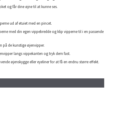
oket og får dine øjne til at kunne ses.
pperne ud af etuiet med en pincet.
erne med din egen vippebredde og klip vipperne til i en passende
en på de kunstige øjenvipper.
envipper langs vippekanten og tryk dem fast.
nvende øjenskygge eller eyeliner for at få en endnu større effekt.