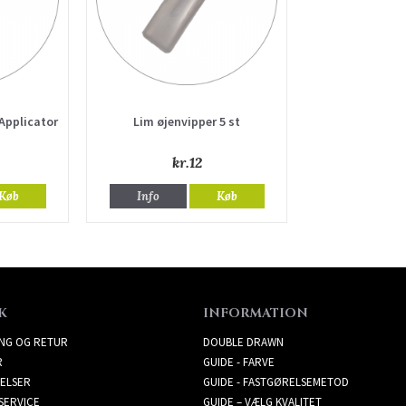
 Applicator
Lim øjenvipper 5 st
kr.12
Køb
Info
Køb
K
INFORMATION
ING OG RETUR
DOUBLE DRAWN
R
GUIDE - FARVE
ELSER
GUIDE - FASTGØRELSEMETOD
SERVICE
GUIDE – VÆLG KVALITET