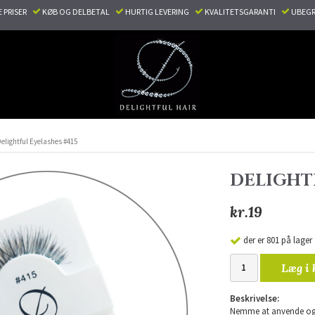
E PRISER
KØB OG DELBETAL
HURTIG LEVERING
KVALITETSGARANTI
UBEGR
elightful Eyelashes #415
DELIGHTF
kr.19
der er 801 på lager
Læg i 
Beskrivelse:
Nemme at anvende og 