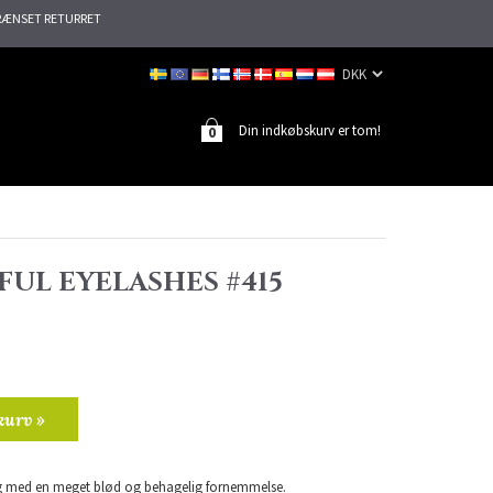
ÆNSET RETURRET
Din indkøbskurv er tom!
0
UL EYELASHES #415
kurv »
med en meget blød og behagelig fornemmelse.