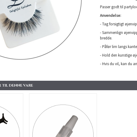
Passer godt til partylo
Anvendelse:
- Tag forsigtigt øjenvi
- Sammenlign øjenvipp
bredde.
- Påfør lim langs kant
- Hold den kunstige øj
- Hvis du vil, kan du a
 TIL DENNE VARE