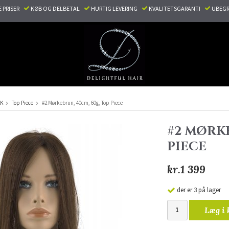
E PRISER
KØB OG DELBETAL
HURTIG LEVERING
KVALITETSGARANTI
UBEGR
KK
Top Piece
#2 Mørkebrun, 40cm, 60g, Top Piece
#2 MØRKE
PIECE
kr.1 399
der er 3 på lager
Læg i 