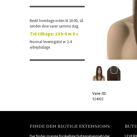
Bestil hverdage inden kl 16:00, så
sendes dine varer samme dag.
Tid tilbage:
14 h 6 m 9 s
Normal leveringstid er 2-4
arbejdsdage.
Vare-ID:
924002
FINDE DEN RIGTIGE EXTENSIONS
BUTI
Der findes mange forskellige fastgørelsesmetoder,
LEVER