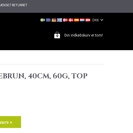
ÆNSET RETURRET
Din indkøbskurv er tom!
0
BRUN, 40CM, 60G, TOP
kurv »