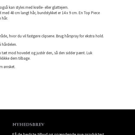
gså kan styles med krølle- eller glattejern.
l med 40 cm langt hår, bundstykket er 14 x 9 cm. En Top Piece
 hår.
de, hvor du vil fastgøre clipsene. Brug hårspray for ekstra hold.
å hårdelen.
n tæt mod hovedet og justér den, så den sidder pænt. Luk
 klikke dem tilbage.
om ønsket.
NYHEDSBREV
Få de bedste tilbud og spændende nye produkter!