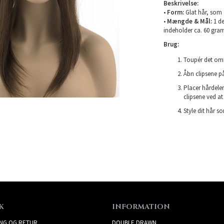
Beskrivelse:
•
Form:
Glat hår, som o
•
Mængde & Mål:
1 de
indeholder ca. 60 gram
Brug:
Toupér det områ
Åbn clipsene p
Placer hårdele
clipsene ved at
Style dit hår s
K
INFORMATION
ING OG RETUR
DOUBLE DRAWN