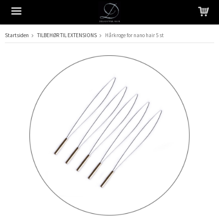
Startsiden
TILBEHØR TIL EXTENSIONS
Hårkroge for nano hair 5 st
Produktet er blevet tilføjet til din indkøbskurv